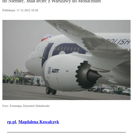
do Niemiec. Miał lecieć z Warszawy do Monachium
Publikacja:
17.12.2012 10:58
Foto: Fotorzepa, Krzysztof Skłodowski
rp.pl
,
Magdalena Kowalczyk