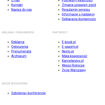
O nas
Polityka Prywatności
Kontakt
Zmiana ustawień zgód
Napisz do nas
Regulamin serwisu
Informacje o nadawcy
Deklaracja dostępności
REKLAMA I PRENUMERATA
PARTNERZY
Reklama
E-kiosk.pl
Ogłoszenia
E-gazety.pl
Prenumerata
Nexto.pl
Archiwum
Mała księgowość
Kancelarierp.pl
Wieści Rolnicze
Życie Warszawy
NASZE WYDARZENIA
Szkolenia i konferencje