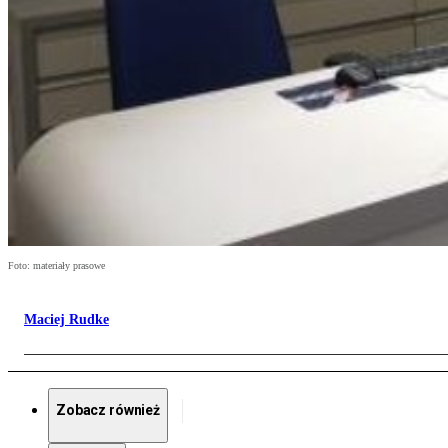
Foto: materiały prasowe
Maciej Rudke
Zobacz również