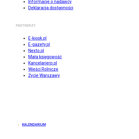
Informacje o nadawcy
Deklaracja dostępności
PARTNERZY
E-kiosk.pl
E-gazety.pl
Nexto.pl
Mała księgowość
Kancelarierp.pl
Wieści Rolnicze
Życie Warszawy
KALENDARIUM