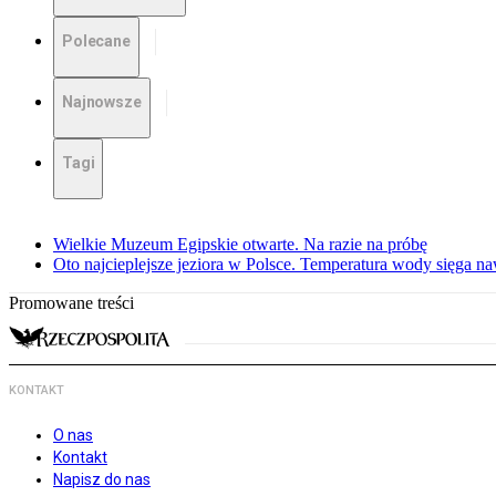
Polecane
Najnowsze
Tagi
Wielkie Muzeum Egipskie otwarte. Na razie na próbę
Oto najcieplejsze jeziora w Polsce. Temperatura wody sięga na
Promowane treści
KONTAKT
O nas
Kontakt
Napisz do nas