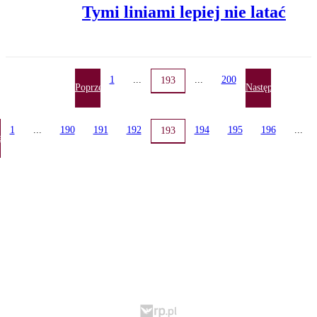
Tymi liniami lepiej nie latać
1
...
...
200
193
Poprzednia
Następna
1
...
190
191
192
194
195
196
...
193
ednia