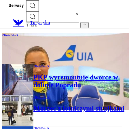
Serwisy
T
urystyka
PRZEJAZDY
UIA z odprawą on-line
PRZEJAZDY
PKP wyremontuje dworce w
dolinie Popradu
PRZEJAZDY
Marzec z lotniczymi strajkami
PRZEJAZDY