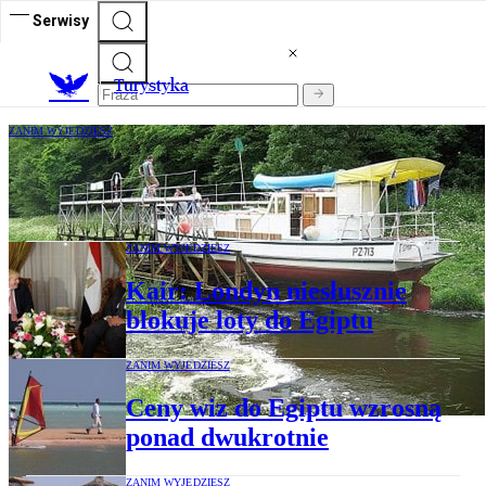
Serwisy
T
urystyka
ZANIM WYJEDZIESZ
Pochylnia Kanału Elbląskiego czeka na
remont
ZANIM WYJEDZIESZ
Kair: Londyn niesłusznie
blokuje loty do Egiptu
ZANIM WYJEDZIESZ
Ceny wiz do Egiptu wzrosną
ponad dwukrotnie
ZANIM WYJEDZIESZ