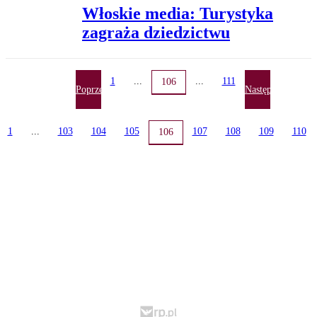
Włoskie media: Turystyka
zagraża dziedzictwu
1
...
...
111
106
Poprzednia
Następna
1
...
103
104
105
107
108
109
110
106
dnia