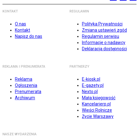
KONTAKT
REGULAMIN
O nas
Polityka Prywatności
Kontakt
Zmiana ustawień zgód
Napisz do nas
Regulamin serwisu
Informacje o nadawcy
Deklaracja dostępności
REKLAMA I PRENUMERATA
PARTNERZY
Reklama
E-kiosk.pl
Ogłoszenia
E-gazety.pl
Prenumerata
Nexto.pl
Archiwum
Mała księgowość
Kancelarierp.pl
Wieści Rolnicze
Życie Warszawy
NASZE WYDARZENIA