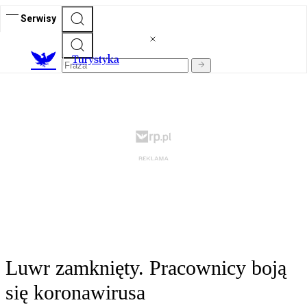
Serwisy
T
urystyka
Luwr zamknięty. Pracownicy boją
się koronawirusa