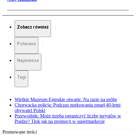
Zobacz również
Polecane
Najnowsze
Tagi
Wielkie Muzeum Egipskie otwarte. Na razie na próbę
Chorwacka policja: Podczas nurkowania zmarł 40-letni
obywatel Polski
Przewodnik: Może trzeba ograniczyć liczbę turystów w
Pradze? Tłok jak na promocji w supermarkecie
Promowane treści