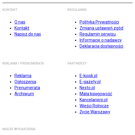
KONTAKT
REGULAMIN
O nas
Polityka Prywatności
Kontakt
Zmiana ustawień zgód
Napisz do nas
Regulamin serwisu
Informacje o nadawcy
Deklaracja dostępności
REKLAMA I PRENUMERATA
PARTNERZY
Reklama
E-kiosk.pl
Ogłoszenia
E-gazety.pl
Prenumerata
Nexto.pl
Archiwum
Mała księgowość
Kancelarierp.pl
Wieści Rolnicze
Życie Warszawy
NASZE WYDARZENIA