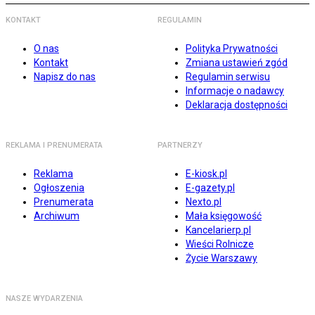
KONTAKT
REGULAMIN
O nas
Polityka Prywatności
Kontakt
Zmiana ustawień zgód
Napisz do nas
Regulamin serwisu
Informacje o nadawcy
Deklaracja dostępności
REKLAMA I PRENUMERATA
PARTNERZY
Reklama
E-kiosk.pl
Ogłoszenia
E-gazety.pl
Prenumerata
Nexto.pl
Archiwum
Mała księgowość
Kancelarierp.pl
Wieści Rolnicze
Życie Warszawy
NASZE WYDARZENIA