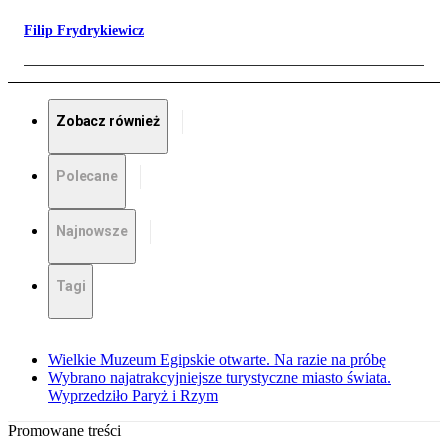
Filip Frydrykiewicz
Zobacz również
Polecane
Najnowsze
Tagi
Wielkie Muzeum Egipskie otwarte. Na razie na próbę
Wybrano najatrakcyjniejsze turystyczne miasto świata.
Wyprzedziło Paryż i Rzym
Promowane treści