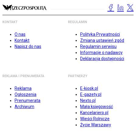
KONTAKT
REGULAMIN
O nas
Polityka Prywatności
Kontakt
Zmiana ustawień zgód
Napisz do nas
Regulamin serwisu
Informacje o nadawcy
Deklaracja dostępności
REKLAMA I PRENUMERATA
PARTNERZY
Reklama
E-kiosk.pl
Ogłoszenia
E-gazety.pl
Prenumerata
Nexto.pl
Archiwum
Mała księgowość
Kancelarierp.pl
Wieści Rolnicze
Życie Warszawy