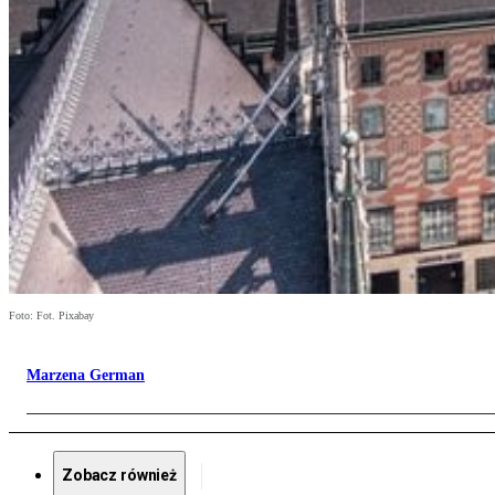
Foto: Fot. Pixabay
Marzena German
Zobacz również