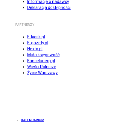
Informacje o nadawcy
Deklaracja dostępności
PARTNERZY
E-kiosk.pl
E-gazety.pl
Nexto.pl
Mała księgowość
Kancelarierp.pl
Wieści Rolnicze
Życie Warszawy
KALENDARIUM