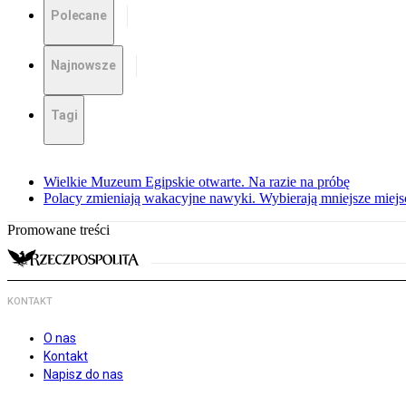
Polecane
Najnowsze
Tagi
Wielkie Muzeum Egipskie otwarte. Na razie na próbę
Polacy zmieniają wakacyjne nawyki. Wybierają mniejsze miejsc
Promowane treści
KONTAKT
O nas
Kontakt
Napisz do nas