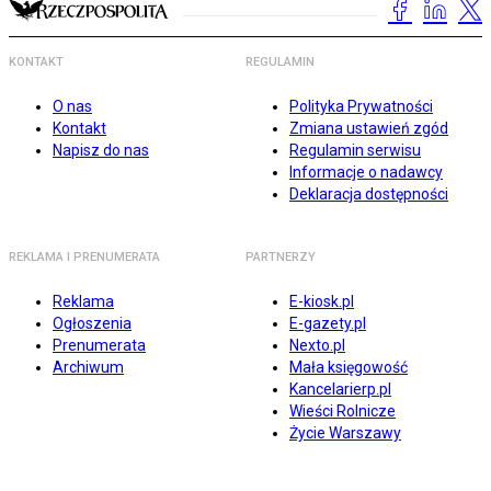
KONTAKT
REGULAMIN
O nas
Polityka Prywatności
Kontakt
Zmiana ustawień zgód
Napisz do nas
Regulamin serwisu
Informacje o nadawcy
Deklaracja dostępności
REKLAMA I PRENUMERATA
PARTNERZY
Reklama
E-kiosk.pl
Ogłoszenia
E-gazety.pl
Prenumerata
Nexto.pl
Archiwum
Mała księgowość
Kancelarierp.pl
Wieści Rolnicze
Życie Warszawy