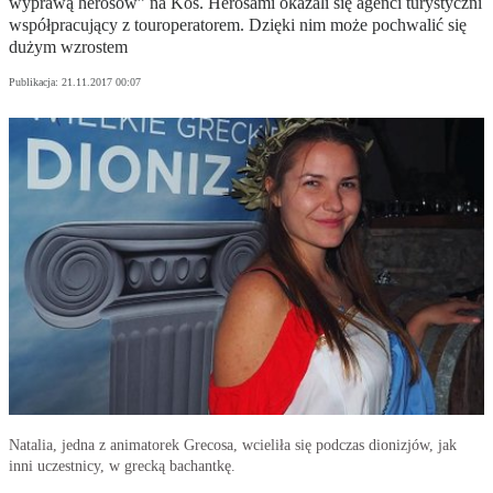
wyprawą herosów” na Kos. Herosami okazali się agenci turystyczni
współpracujący z touroperatorem. Dzięki nim może pochwalić się
dużym wzrostem
Publikacja:
21.11.2017 00:07
Natalia, jedna z animatorek Grecosa, wcieliła się podczas dionizjów, jak
inni uczestnicy, w grecką bachantkę.