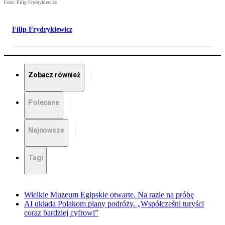
Foto: Filip Frydrykiewicz
Filip Frydrykiewicz
Zobacz również
Polecane
Najnowsze
Tagi
Wielkie Muzeum Egipskie otwarte. Na razie na próbę
AI układa Polakom plany podróży. „Współcześni turyści
coraz bardziej cyfrowi”