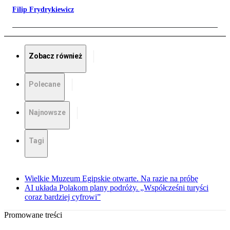
Filip Frydrykiewicz
Zobacz również
Polecane
Najnowsze
Tagi
Wielkie Muzeum Egipskie otwarte. Na razie na próbę
AI układa Polakom plany podróży. „Współcześni turyści
coraz bardziej cyfrowi”
Promowane treści