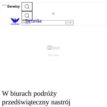
Serwisy
T
urystyka
W biurach podróży
przedświąteczny nastrój