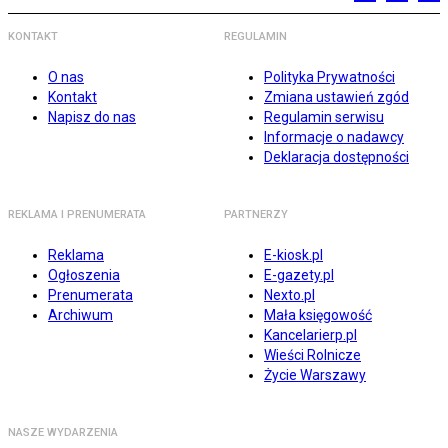
KONTAKT
REGULAMIN
O nas
Polityka Prywatności
Kontakt
Zmiana ustawień zgód
Napisz do nas
Regulamin serwisu
Informacje o nadawcy
Deklaracja dostępności
REKLAMA I PRENUMERATA
PARTNERZY
Reklama
E-kiosk.pl
Ogłoszenia
E-gazety.pl
Prenumerata
Nexto.pl
Archiwum
Mała księgowość
Kancelarierp.pl
Wieści Rolnicze
Życie Warszawy
NASZE WYDARZENIA