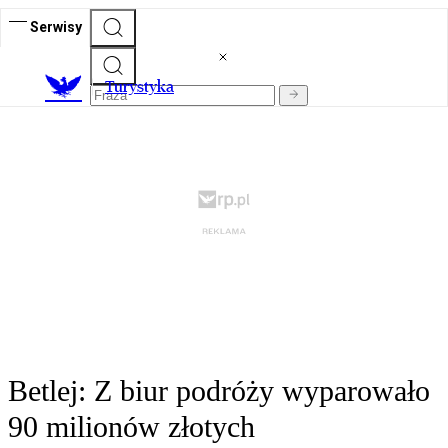
Serwisy
T
urystyka
Betlej: Z biur podróży wyparowało
90 milionów złotych