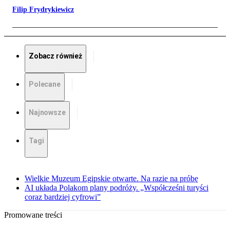
Filip Frydrykiewicz
Zobacz również
Polecane
Najnowsze
Tagi
Wielkie Muzeum Egipskie otwarte. Na razie na próbę
AI układa Polakom plany podróży. „Współcześni turyści
coraz bardziej cyfrowi”
Promowane treści