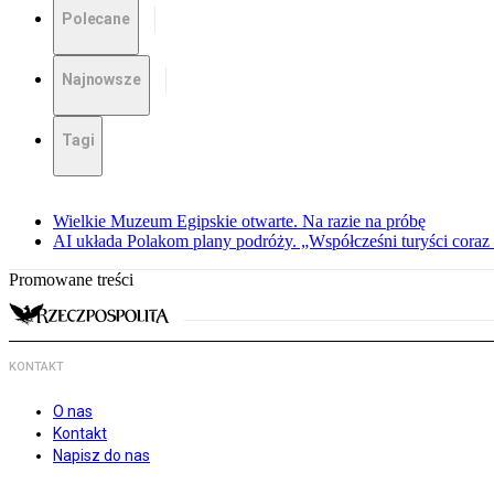
Polecane
Najnowsze
Tagi
Wielkie Muzeum Egipskie otwarte. Na razie na próbę
AI układa Polakom plany podróży. „Współcześni turyści coraz 
Promowane treści
KONTAKT
O nas
Kontakt
Napisz do nas