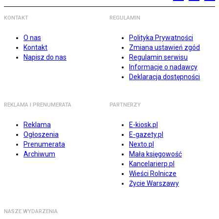
KONTAKT
REGULAMIN
O nas
Polityka Prywatności
Kontakt
Zmiana ustawień zgód
Napisz do nas
Regulamin serwisu
Informacje o nadawcy
Deklaracja dostępności
REKLAMA I PRENUMERATA
PARTNERZY
Reklama
E-kiosk.pl
Ogłoszenia
E-gazety.pl
Prenumerata
Nexto.pl
Archiwum
Mała księgowość
Kancelarierp.pl
Wieści Rolnicze
Życie Warszawy
NASZE WYDARZENIA