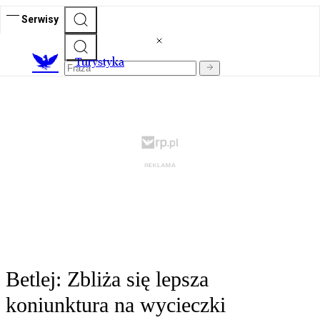
Serwisy
T
urystyka
Betlej: Zbliża się lepsza
koniunktura na wycieczki