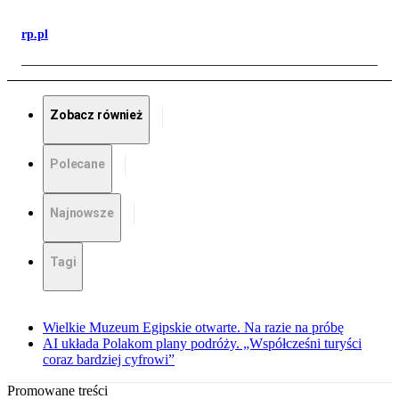
rp.pl
Zobacz również
Polecane
Najnowsze
Tagi
Wielkie Muzeum Egipskie otwarte. Na razie na próbę
AI układa Polakom plany podróży. „Współcześni turyści
coraz bardziej cyfrowi”
Promowane treści