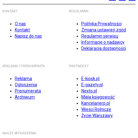
KONTAKT
REGULAMIN
O nas
Polityka Prywatności
Kontakt
Zmiana ustawień zgód
Napisz do nas
Regulamin serwisu
Informacje o nadawcy
Deklaracja dostępności
REKLAMA I PRENUMERATA
PARTNERZY
Reklama
E-kiosk.pl
Ogłoszenia
E-gazety.pl
Prenumerata
Nexto.pl
Archiwum
Mała księgowość
Kancelarierp.pl
Wieści Rolnicze
Życie Warszawy
NASZE WYDARZENIA