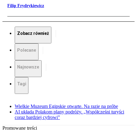
Filip Frydrykiewicz
Zobacz również
Polecane
Najnowsze
Tagi
Wielkie Muzeum Egipskie otwarte. Na razie na próbę
AI układa Polakom plany podróży. „Współcześni turyści
coraz bardziej cyfrowi”
Promowane treści