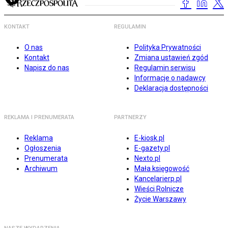
KONTAKT
REGULAMIN
O nas
Polityka Prywatności
Kontakt
Zmiana ustawień zgód
Napisz do nas
Regulamin serwisu
Informacje o nadawcy
Deklaracja dostępności
REKLAMA I PRENUMERATA
PARTNERZY
Reklama
E-kiosk.pl
Ogłoszenia
E-gazety.pl
Prenumerata
Nexto.pl
Archiwum
Mała księgowość
Kancelarierp.pl
Wieści Rolnicze
Życie Warszawy