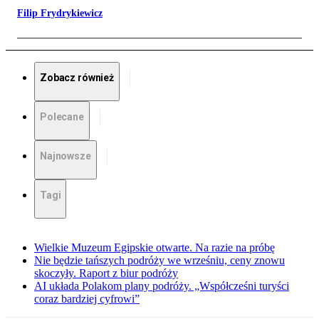
Filip Frydrykiewicz
Zobacz również
Polecane
Najnowsze
Tagi
Wielkie Muzeum Egipskie otwarte. Na razie na próbę
Nie będzie tańszych podróży we wrześniu, ceny znowu
skoczyły. Raport z biur podróży
AI układa Polakom plany podróży. „Współcześni turyści
coraz bardziej cyfrowi”