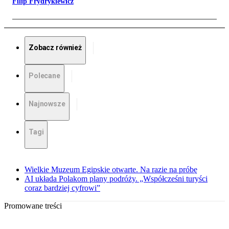
Filip Frydrykiewicz
Zobacz również
Polecane
Najnowsze
Tagi
Wielkie Muzeum Egipskie otwarte. Na razie na próbę
AI układa Polakom plany podróży. „Współcześni turyści
coraz bardziej cyfrowi”
Promowane treści