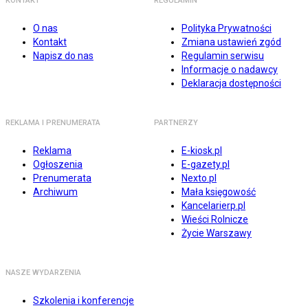
KONTAKT
REGULAMIN
O nas
Polityka Prywatności
Kontakt
Zmiana ustawień zgód
Napisz do nas
Regulamin serwisu
Informacje o nadawcy
Deklaracja dostępności
REKLAMA I PRENUMERATA
PARTNERZY
Reklama
E-kiosk.pl
Ogłoszenia
E-gazety.pl
Prenumerata
Nexto.pl
Archiwum
Mała księgowość
Kancelarierp.pl
Wieści Rolnicze
Życie Warszawy
NASZE WYDARZENIA
Szkolenia i konferencje