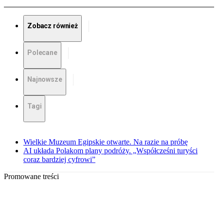
Zobacz również
Polecane
Najnowsze
Tagi
Wielkie Muzeum Egipskie otwarte. Na razie na próbę
AI układa Polakom plany podróży. „Współcześni turyści
coraz bardziej cyfrowi”
Promowane treści