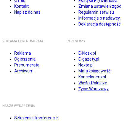
O nas
Polityka Prywatności
Kontakt
Zmiana ustawień zgód
Napisz do nas
Regulamin serwisu
Informacje o nadawcy
Deklaracja dostępności
REKLAMA I PRENUMERATA
PARTNERZY
Reklama
E-kiosk.pl
Ogłoszenia
E-gazety.pl
Prenumerata
Nexto.pl
Archiwum
Mała księgowość
Kancelarierp.pl
Wieści Rolnicze
Życie Warszawy
NASZE WYDARZENIA
Szkolenia i konferencje