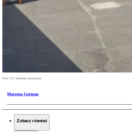
Foto: Fot. materiały promocyjne
Marzena German
Zobacz również