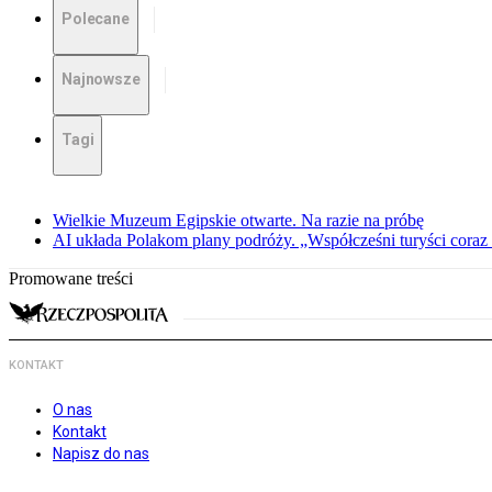
Polecane
Najnowsze
Tagi
Wielkie Muzeum Egipskie otwarte. Na razie na próbę
AI układa Polakom plany podróży. „Współcześni turyści coraz 
Promowane treści
KONTAKT
O nas
Kontakt
Napisz do nas