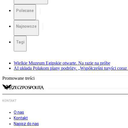
Polecane
Najnowsze
Tagi
Wielkie Muzeum Egipskie otwarte. Na razie na próbę
AI układa Polakom plany podróży. „Współcześni turyści coraz 
Promowane treści
KONTAKT
O nas
Kontakt
Napisz do nas