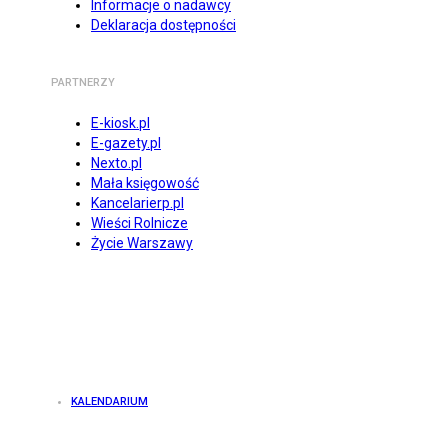
Informacje o nadawcy
Deklaracja dostępności
PARTNERZY
E-kiosk.pl
E-gazety.pl
Nexto.pl
Mała księgowość
Kancelarierp.pl
Wieści Rolnicze
Życie Warszawy
KALENDARIUM