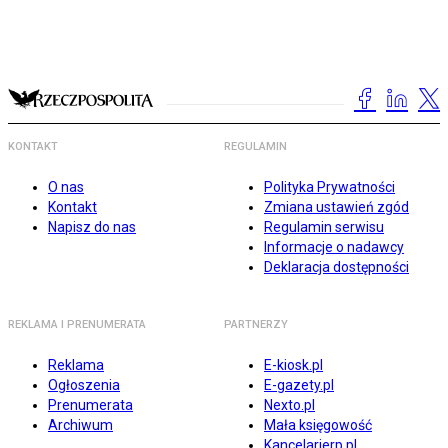
KONTAKT
REGULAMIN
O nas
Polityka Prywatności
Kontakt
Zmiana ustawień zgód
Napisz do nas
Regulamin serwisu
Informacje o nadawcy
Deklaracja dostępności
REKLAMA I PRENUMERATA
PARTNERZY
Reklama
E-kiosk.pl
Ogłoszenia
E-gazety.pl
Prenumerata
Nexto.pl
Archiwum
Mała księgowość
Kancelarierp.pl