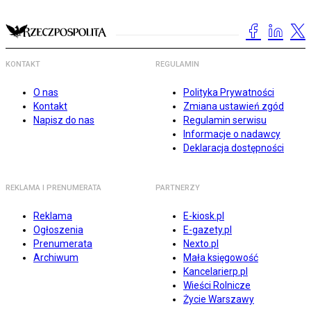
KONTAKT
REGULAMIN
O nas
Polityka Prywatności
Kontakt
Zmiana ustawień zgód
Napisz do nas
Regulamin serwisu
Informacje o nadawcy
Deklaracja dostępności
REKLAMA I PRENUMERATA
PARTNERZY
Reklama
E-kiosk.pl
Ogłoszenia
E-gazety.pl
Prenumerata
Nexto.pl
Archiwum
Mała księgowość
Kancelarierp.pl
Wieści Rolnicze
Życie Warszawy