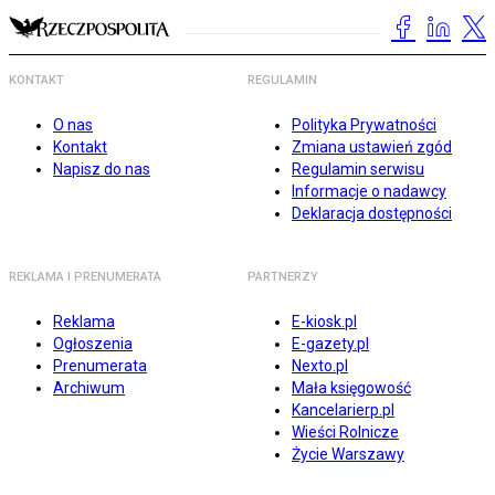
KONTAKT
REGULAMIN
O nas
Polityka Prywatności
Kontakt
Zmiana ustawień zgód
Napisz do nas
Regulamin serwisu
Informacje o nadawcy
Deklaracja dostępności
REKLAMA I PRENUMERATA
PARTNERZY
Reklama
E-kiosk.pl
Ogłoszenia
E-gazety.pl
Prenumerata
Nexto.pl
Archiwum
Mała księgowość
Kancelarierp.pl
Wieści Rolnicze
Życie Warszawy