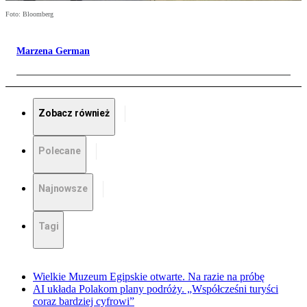
Foto: Bloomberg
Marzena German
Zobacz również
Polecane
Najnowsze
Tagi
Wielkie Muzeum Egipskie otwarte. Na razie na próbę
AI układa Polakom plany podróży. „Współcześni turyści
coraz bardziej cyfrowi”