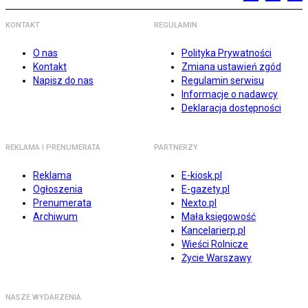
KONTAKT
REGULAMIN
O nas
Polityka Prywatności
Kontakt
Zmiana ustawień zgód
Napisz do nas
Regulamin serwisu
Informacje o nadawcy
Deklaracja dostępności
REKLAMA I PRENUMERATA
PARTNERZY
Reklama
E-kiosk.pl
Ogłoszenia
E-gazety.pl
Prenumerata
Nexto.pl
Archiwum
Mała księgowość
Kancelarierp.pl
Wieści Rolnicze
Życie Warszawy
NASZE WYDARZENIA