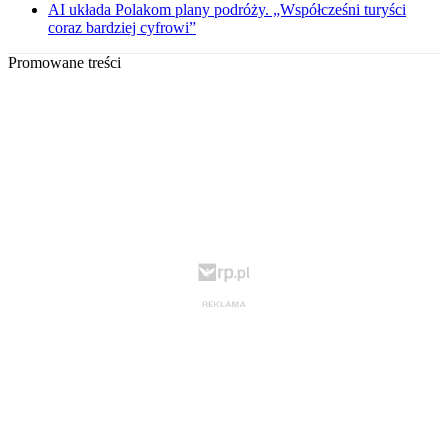
AI układa Polakom plany podróży. „Współcześni turyści
coraz bardziej cyfrowi”
Promowane treści