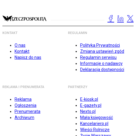
KONTAKT
REGULAMIN
O nas
Polityka Prywatności
Kontakt
Zmiana ustawień zgód
Napisz do nas
Regulamin serwisu
Informacje o nadawcy
Deklaracja dostępności
REKLAMA I PRENUMERATA
PARTNERZY
Reklama
E-kiosk.pl
Ogłoszenia
E-gazety.pl
Prenumerata
Nexto.pl
Archiwum
Mała księgowość
Kancelarierp.pl
Wieści Rolnicze
Życie Warszawy