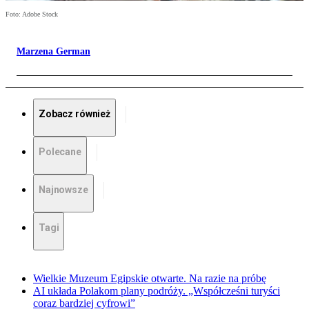
Foto: Adobe Stock
Marzena German
Zobacz również
Polecane
Najnowsze
Tagi
Wielkie Muzeum Egipskie otwarte. Na razie na próbę
AI układa Polakom plany podróży. „Współcześni turyści
coraz bardziej cyfrowi”