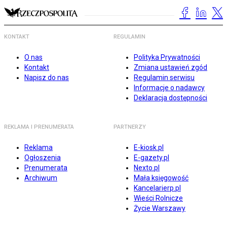
KONTAKT
REGULAMIN
O nas
Polityka Prywatności
Kontakt
Zmiana ustawień zgód
Napisz do nas
Regulamin serwisu
Informacje o nadawcy
Deklaracja dostępności
REKLAMA I PRENUMERATA
PARTNERZY
Reklama
E-kiosk.pl
Ogłoszenia
E-gazety.pl
Prenumerata
Nexto.pl
Archiwum
Mała księgowość
Kancelarierp.pl
Wieści Rolnicze
Życie Warszawy