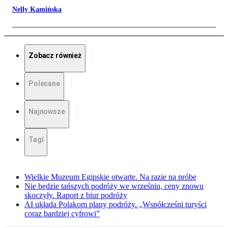
Nelly Kamińska
Zobacz również
Polecane
Najnowsze
Tagi
Wielkie Muzeum Egipskie otwarte. Na razie na próbę
Nie będzie tańszych podróży we wrześniu, ceny znowu
skoczyły. Raport z biur podróży
AI układa Polakom plany podróży. „Współcześni turyści
coraz bardziej cyfrowi”