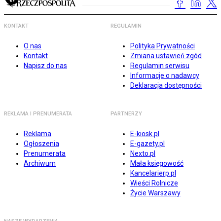
KONTAKT
REGULAMIN
O nas
Polityka Prywatności
Kontakt
Zmiana ustawień zgód
Napisz do nas
Regulamin serwisu
Informacje o nadawcy
Deklaracja dostępności
REKLAMA I PRENUMERATA
PARTNERZY
Reklama
E-kiosk.pl
Ogłoszenia
E-gazety.pl
Prenumerata
Nexto.pl
Archiwum
Mała księgowość
Kancelarierp.pl
Wieści Rolnicze
Życie Warszawy