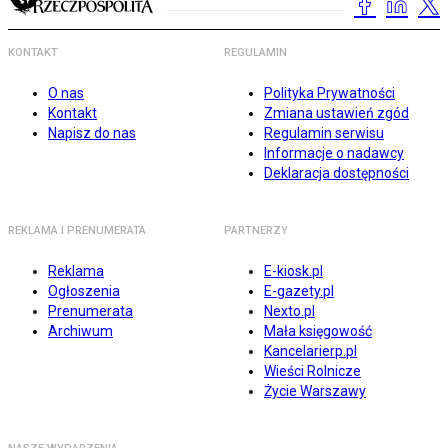
KONTAKT
REGULAMIN
O nas
Polityka Prywatności
Kontakt
Zmiana ustawień zgód
Napisz do nas
Regulamin serwisu
Informacje o nadawcy
Deklaracja dostępności
REKLAMA I PRENUMERATA
PARTNERZY
Reklama
E-kiosk.pl
Ogłoszenia
E-gazety.pl
Prenumerata
Nexto.pl
Archiwum
Mała księgowość
Kancelarierp.pl
Wieści Rolnicze
Życie Warszawy