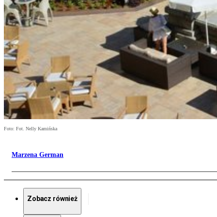
Foto: Fot. Nelly Kamińska
Marzena German
Zobacz również