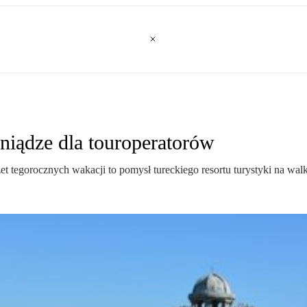
niądze dla touroperatorów
zet tegorocznych wakacji to pomysł tureckiego resortu turystyki na w