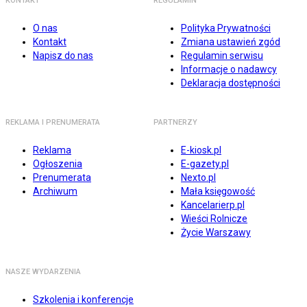
KONTAKT
REGULAMIN
O nas
Polityka Prywatności
Kontakt
Zmiana ustawień zgód
Napisz do nas
Regulamin serwisu
Informacje o nadawcy
Deklaracja dostępności
REKLAMA I PRENUMERATA
PARTNERZY
Reklama
E-kiosk.pl
Ogłoszenia
E-gazety.pl
Prenumerata
Nexto.pl
Archiwum
Mała księgowość
Kancelarierp.pl
Wieści Rolnicze
Życie Warszawy
NASZE WYDARZENIA
Szkolenia i konferencje