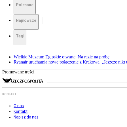
Polecane
Najnowsze
Tagi
Wielkie Muzeum Egipskie otwarte. Na razie na próbę
Ryanair uruchamia nowe połączenie z Krakowa. „Jeszcze nikt t
Promowane treści
KONTAKT
O nas
Kontakt
Napisz do nas