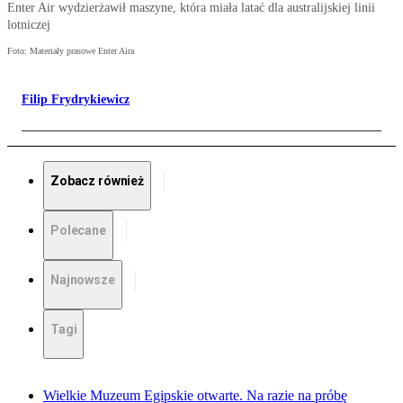
Enter Air wydzierżawił maszyne, która miała latać dla australijskiej linii
lotniczej
Foto: Materiały prasowe Enter Aira
Filip Frydrykiewicz
Zobacz również
Polecane
Najnowsze
Tagi
Wielkie Muzeum Egipskie otwarte. Na razie na próbę