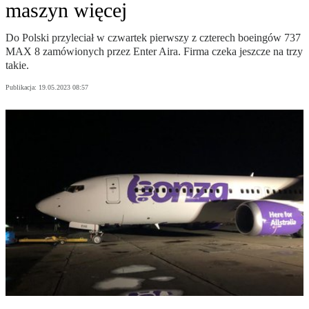
maszyn więcej
Do Polski przyleciał w czwartek pierwszy z czterech boeingów 737
MAX 8 zamówionych przez Enter Aira. Firma czeka jeszcze na trzy
takie.
Publikacja:
19.05.2023 08:57