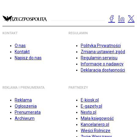
KONTAKT
REGULAMIN
O nas
Polityka Prywatności
Kontakt
Zmiana ustawień zgód
Napisz do nas
Regulamin serwisu
Informacje o nadawcy
Deklaracja dostępności
REKLAMA I PRENUMERATA
PARTNERZY
Reklama
E-kiosk.pl
Ogłoszenia
E-gazety.pl
Prenumerata
Nexto.pl
Archiwum
Mała księgowość
Kancelarierp.pl
Wieści Rolnicze
Życie Warszawy