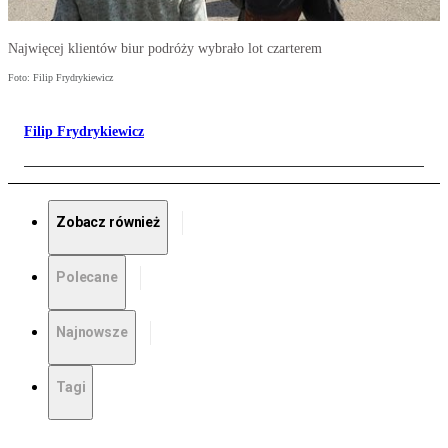
Najwięcej klientów biur podróży wybrało lot czarterem
Foto: Filip Frydrykiewicz
Filip Frydrykiewicz
Zobacz również
Polecane
Najnowsze
Tagi