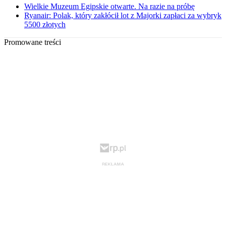
Wielkie Muzeum Egipskie otwarte. Na razie na próbę
Ryanair: Polak, który zakłócił lot z Majorki zapłaci za wybryk
5500 złotych
Promowane treści