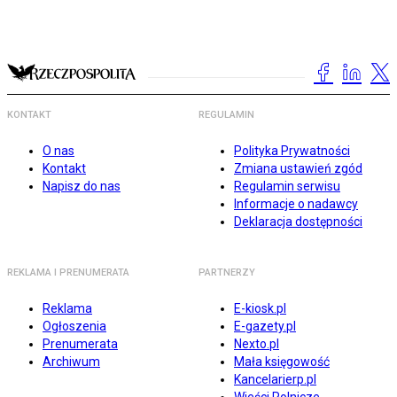
KONTAKT
REGULAMIN
O nas
Polityka Prywatności
Kontakt
Zmiana ustawień zgód
Napisz do nas
Regulamin serwisu
Informacje o nadawcy
Deklaracja dostępności
REKLAMA I PRENUMERATA
PARTNERZY
Reklama
E-kiosk.pl
Ogłoszenia
E-gazety.pl
Prenumerata
Nexto.pl
Archiwum
Mała księgowość
Kancelarierp.pl