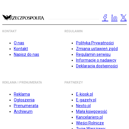
KONTAKT
REGULAMIN
O nas
Polityka Prywatności
Kontakt
Zmiana ustawień zgód
Napisz do nas
Regulamin serwisu
Informacje o nadawcy
Deklaracja dostępności
REKLAMA I PRENUMERATA
PARTNERZY
Reklama
E-kiosk.pl
Ogłoszenia
E-gazety.pl
Prenumerata
Nexto.pl
Archiwum
Mała księgowość
Kancelarierp.pl
Wieści Rolnicze
Życie Warszawy