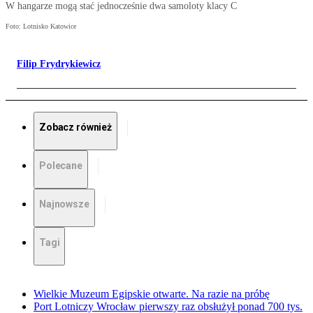
W hangarze mogą stać jednocześnie dwa samoloty klacy C
Foto: Lotnisko Katowice
Filip Frydrykiewicz
Zobacz również
Polecane
Najnowsze
Tagi
Wielkie Muzeum Egipskie otwarte. Na razie na próbę
Port Lotniczy Wrocław pierwszy raz obsłużył ponad 700 tys.