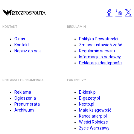
KONTAKT
REGULAMIN
O nas
Polityka Prywatności
Kontakt
Zmiana ustawień zgód
Napisz do nas
Regulamin serwisu
Informacje o nadawcy
Deklaracja dostępności
REKLAMA I PRENUMERATA
PARTNERZY
Reklama
E-kiosk.pl
Ogłoszenia
E-gazety.pl
Prenumerata
Nexto.pl
Archiwum
Mała księgowość
Kancelarierp.pl
Wieści Rolnicze
Życie Warszawy