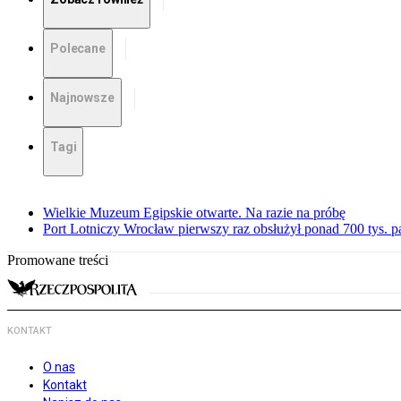
Polecane
Najnowsze
Tagi
Wielkie Muzeum Egipskie otwarte. Na razie na próbę
Port Lotniczy Wrocław pierwszy raz obsłużył ponad 700 tys. 
Promowane treści
KONTAKT
O nas
Kontakt