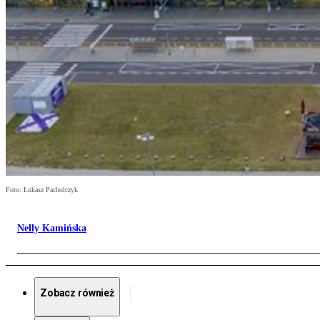
Foto: Łukasz Pacholczyk
Nelly Kamińska
Zobacz również