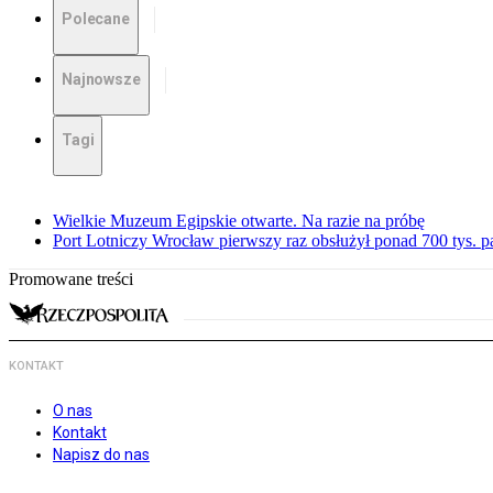
Polecane
Najnowsze
Tagi
Wielkie Muzeum Egipskie otwarte. Na razie na próbę
Port Lotniczy Wrocław pierwszy raz obsłużył ponad 700 tys. 
Promowane treści
KONTAKT
O nas
Kontakt
Napisz do nas