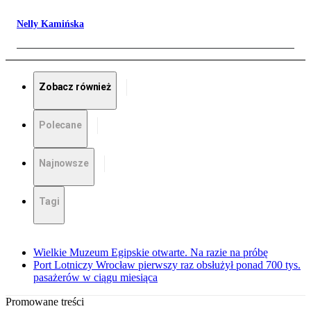
Nelly Kamińska
Zobacz również
Polecane
Najnowsze
Tagi
Wielkie Muzeum Egipskie otwarte. Na razie na próbę
Port Lotniczy Wrocław pierwszy raz obsłużył ponad 700 tys.
pasażerów w ciągu miesiąca
Promowane treści