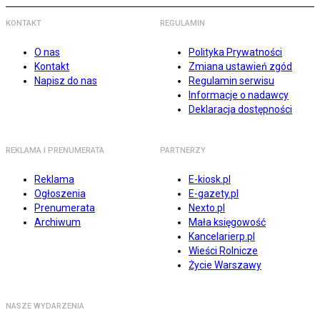
KONTAKT
REGULAMIN
O nas
Polityka Prywatności
Kontakt
Zmiana ustawień zgód
Napisz do nas
Regulamin serwisu
Informacje o nadawcy
Deklaracja dostępności
REKLAMA I PRENUMERATA
PARTNERZY
Reklama
E-kiosk.pl
Ogłoszenia
E-gazety.pl
Prenumerata
Nexto.pl
Archiwum
Mała księgowość
Kancelarierp.pl
Wieści Rolnicze
Życie Warszawy
NASZE WYDARZENIA