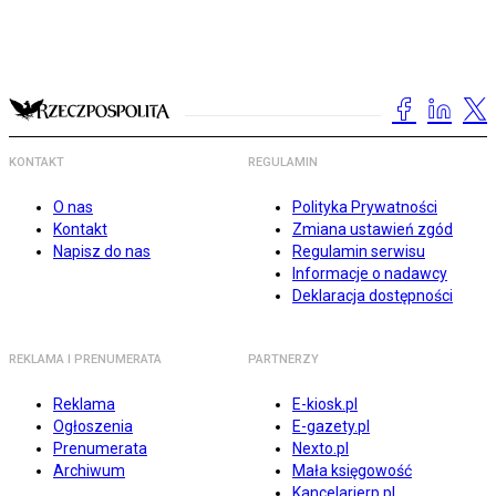
KONTAKT
REGULAMIN
O nas
Polityka Prywatności
Kontakt
Zmiana ustawień zgód
Napisz do nas
Regulamin serwisu
Informacje o nadawcy
Deklaracja dostępności
REKLAMA I PRENUMERATA
PARTNERZY
Reklama
E-kiosk.pl
Ogłoszenia
E-gazety.pl
Prenumerata
Nexto.pl
Archiwum
Mała księgowość
Kancelarierp.pl