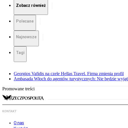
Zobacz również
Polecane
Najnowsze
Tagi
Georgios Vafidis na czele Hellas Travel. Firma zmienia profil
Ambasada Włoch do agentów turystycznych: Nie będzie wyjątk
Promowane treści
KONTAKT
O nas