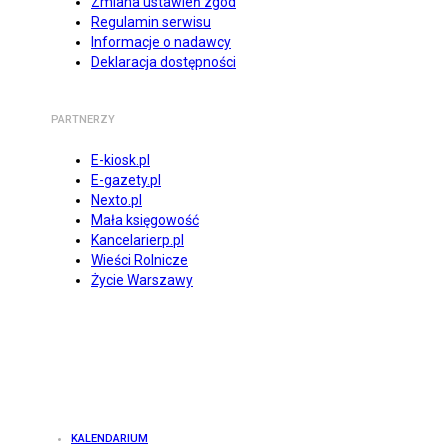
Zmiana ustawień zgód
Regulamin serwisu
Informacje o nadawcy
Deklaracja dostępności
PARTNERZY
E-kiosk.pl
E-gazety.pl
Nexto.pl
Mała księgowość
Kancelarierp.pl
Wieści Rolnicze
Życie Warszawy
KALENDARIUM