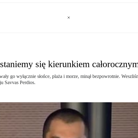
 staniemy się kierunkiem całoroczny
owały go wyłącznie słońce, plaża i morze, minął bezpowrotnie. Wesz
aju Savvas Perdios.