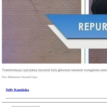
Transformacja cypryjskiej turystyki była głównym tematem wystąpienia minis
Foto: Ministerstwo Turystyki Cypru
Nelly Kamińska