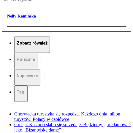
Foto: Materiały prasowe
Nelly Kamińska
Zobacz również
Polecane
Najnowsze
Tagi
Chorwacka turystyka się rozpędza. Każdego dnia milion
turystów. Polacy w czołówce
Grecja: Kastoria słabo się sprzedaje. Będziemy ją reklamować
jako „Bizantyjską damę”