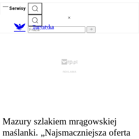
Serwisy
T
urystyka
Mazury szlakiem mrągowskiej
maślanki. „Najsmaczniejsza oferta