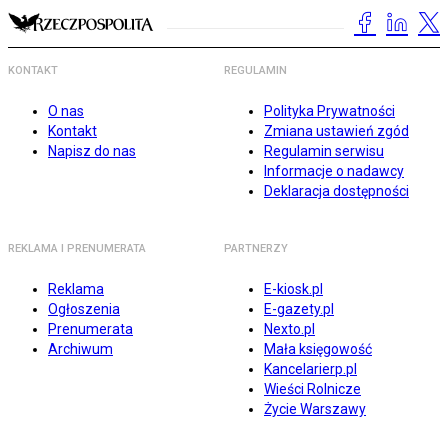
KONTAKT
REGULAMIN
O nas
Polityka Prywatności
Kontakt
Zmiana ustawień zgód
Napisz do nas
Regulamin serwisu
Informacje o nadawcy
Deklaracja dostępności
REKLAMA I PRENUMERATA
PARTNERZY
Reklama
E-kiosk.pl
Ogłoszenia
E-gazety.pl
Prenumerata
Nexto.pl
Archiwum
Mała księgowość
Kancelarierp.pl
Wieści Rolnicze
Życie Warszawy