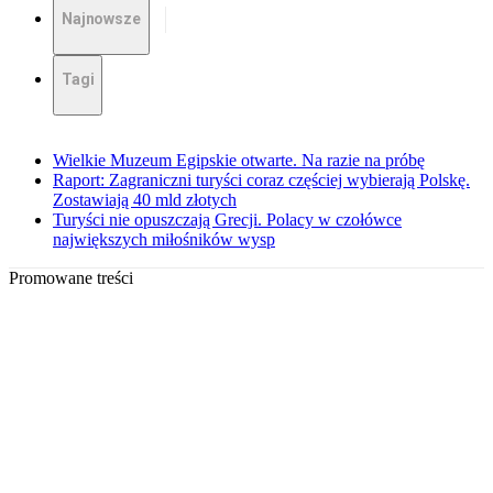
Najnowsze
Tagi
Wielkie Muzeum Egipskie otwarte. Na razie na próbę
Raport: Zagraniczni turyści coraz częściej wybierają Polskę.
Zostawiają 40 mld złotych
Turyści nie opuszczają Grecji. Polacy w czołówce
największych miłośników wysp
Promowane treści