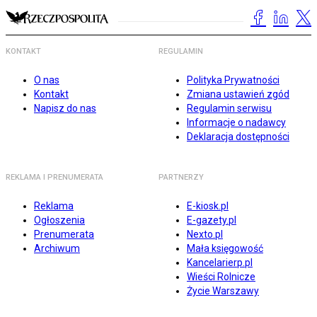
KONTAKT
REGULAMIN
O nas
Polityka Prywatności
Kontakt
Zmiana ustawień zgód
Napisz do nas
Regulamin serwisu
Informacje o nadawcy
Deklaracja dostępności
REKLAMA I PRENUMERATA
PARTNERZY
Reklama
E-kiosk.pl
Ogłoszenia
E-gazety.pl
Prenumerata
Nexto.pl
Archiwum
Mała księgowość
Kancelarierp.pl
Wieści Rolnicze
Życie Warszawy