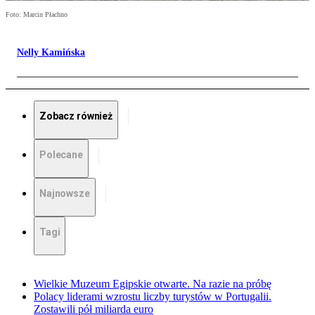
Foto: Marcin Płachno
Nelly Kamińska
Zobacz również
Polecane
Najnowsze
Tagi
Wielkie Muzeum Egipskie otwarte. Na razie na próbę
Polacy liderami wzrostu liczby turystów w Portugalii.
Zostawili pół miliarda euro