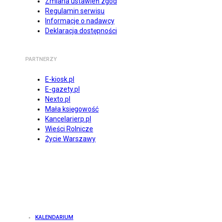
Zmiana ustawień zgód
Regulamin serwisu
Informacje o nadawcy
Deklaracja dostępności
PARTNERZY
E-kiosk.pl
E-gazety.pl
Nexto.pl
Mała księgowość
Kancelarierp.pl
Wieści Rolnicze
Życie Warszawy
KALENDARIUM