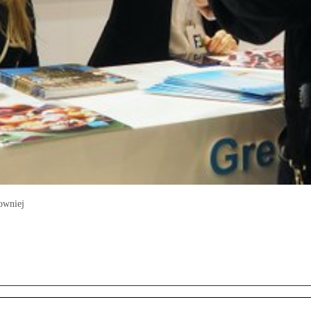
owniej