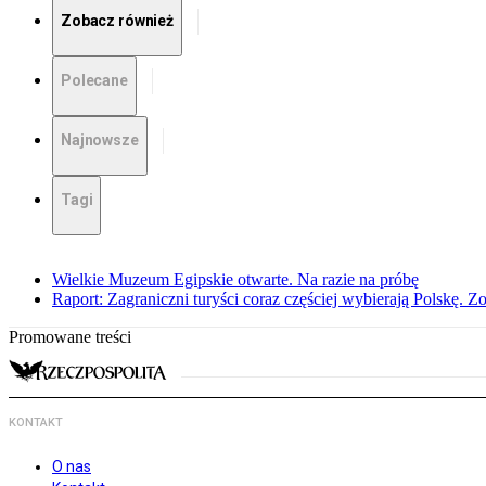
Zobacz również
Polecane
Najnowsze
Tagi
Wielkie Muzeum Egipskie otwarte. Na razie na próbę
Raport: Zagraniczni turyści coraz częściej wybierają Polskę. Z
Promowane treści
KONTAKT
O nas