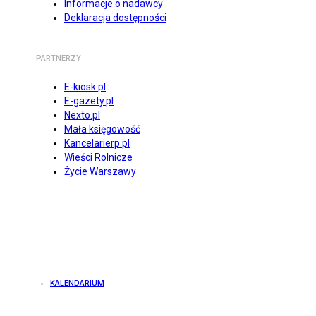
Informacje o nadawcy
Deklaracja dostępności
PARTNERZY
E-kiosk.pl
E-gazety.pl
Nexto.pl
Mała księgowość
Kancelarierp.pl
Wieści Rolnicze
Życie Warszawy
KALENDARIUM