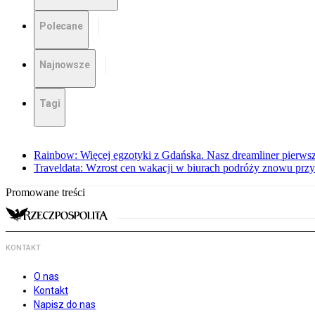
Polecane
Najnowsze
Tagi
Rainbow: Więcej egzotyki z Gdańska. Nasz dreamliner pierwsz
Traveldata: Wzrost cen wakacji w biurach podróży znowu przy
Promowane treści
KONTAKT
O nas
Kontakt
Napisz do nas