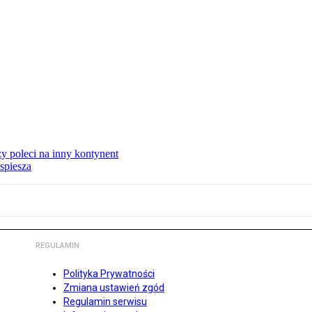
y poleci na inny kontynent
spiesza
REGULAMIN
Polityka Prywatności
Zmiana ustawień zgód
Regulamin serwisu