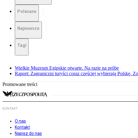
Polecane
Najnowsze
Tagi
Wielkie Muzeum Egipskie otwarte. Na razie na próbę
Raport: Zagraniczni turyści coraz częściej wybierają Polskę. Z
Promowane treści
KONTAKT
O nas
Kontakt
Napisz do nas