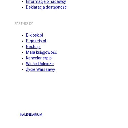
Informacje o nadawcy
Deklaracja dostępności
PARTNERZY
E-kiosk.pl
E-gazety.pl
Nexto.pl
Mała księgowość
Kancelarierp.pl
Wieści Rolnicze
Życie Warszawy
KALENDARIUM